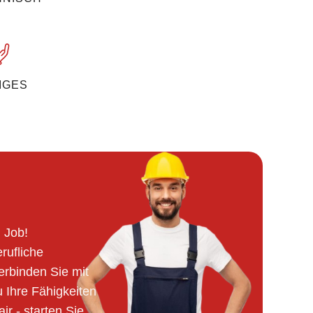
IGES
 Job!
rufliche
erbinden Sie mit
 Ihre Fähigkeiten
ir - starten Sie